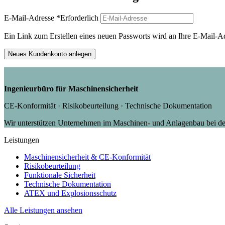
E-Mail-Adresse
*
Erforderlich
Ein Link zum Erstellen eines neuen Passworts wird an Ihre E-Mail-A
Neues Kundenkonto anlegen
Ingenieurbüro für Maschinensicherheit
CE-Konformität · Risikobeurteilung · Technische Dokumentation
Wir unterstützen Unternehmen im Maschinen- und Anlagenbau bei der
Leistungen
Maschinensicherheit & CE-Konformität
Risikobeurteilung
Funktionale Sicherheit
Technische Dokumentation
ATEX und Explosionsschutz
Alle Leistungen ansehen