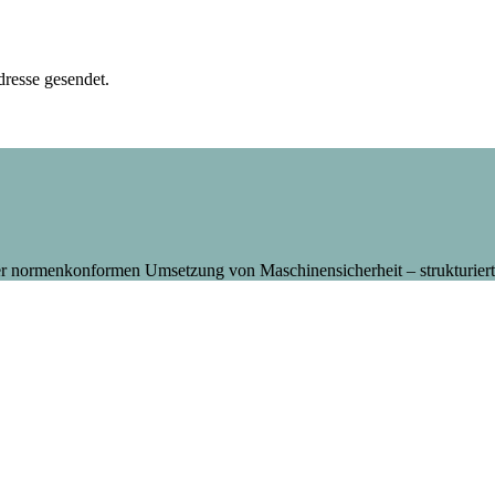
dresse gesendet.
 normenkonformen Umsetzung von Maschinensicherheit – strukturiert,