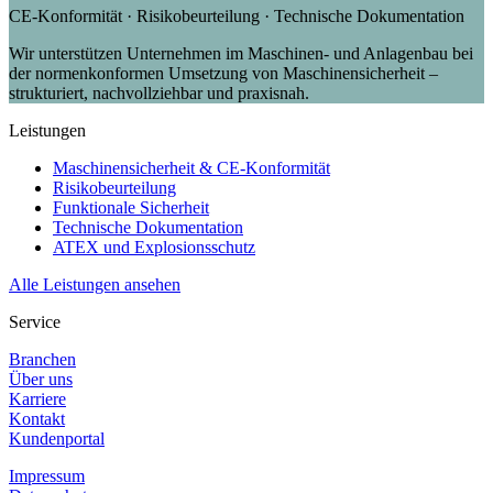
CE-Konformität · Risikobeurteilung · Technische Dokumentation
Wir unterstützen Unternehmen im Maschinen- und Anlagenbau bei
der normenkonformen Umsetzung von Maschinensicherheit –
strukturiert, nachvollziehbar und praxisnah.
Leistungen
Maschinensicherheit & CE-Konformität
Risikobeurteilung
Funktionale Sicherheit
Technische Dokumentation
ATEX und Explosionsschutz
Alle Leistungen ansehen
Service
Branchen
Über uns
Karriere
Kontakt
Kundenportal
Impressum